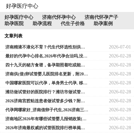
好孕医疗中心
好孕医疗中心
济南代怀孕中心
济南代怀孕产子
助孕医院
助孕流程
代生子价格
助孕案例
文章列表
2026-07-01
济南精液不液化不育？代生代怀选性别供卵三代试管全攻略
2026-02-28
最好的代孕中心排名,2026年代孕合法吗,没有输卵管影响做试管吗？
2026-02-28
四十九天的秘方食谱，备孕期照着吃或能增加受孕率
2026-02-28
济南供(借)卵试管婴儿医院排名更新，附2026供卵生男孩限制条件一览
2026-02-28
中国哪家医院可以代孕，单身男士代孕, 移植后第10天有鲜红色出血说
2026-02-28
潍坊做试管好的医院排行？潍坊市做试管的哪个医院最好？
2026-02-28
2026济南宫腔粘连患者做试管多少钱？附三代试管怀孕费用参考
2026-02-28
代孕网哪家好_济南借卵子代生,2026济南三代试管选做孩子的费用多少钱？
2026-02-28
济南地区2026年有哪些试管婴儿报销政策(济南市试管婴儿)
2026-02-28
2026年济南最权威的试管医院排行榜单揭晓,济南试管婴儿费用大概要多少钱！