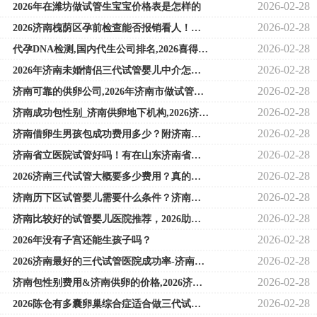
2026-02-28
2026年在潍坊做试管生宝宝价格表是怎样的
2026-02-28
2026济南槐荫区孕前检查能否报销看人！附医院介绍！
2026-02-28
代孕DNA检测,国内代生公司排名,2026喜得龙凤胎的生肖不多，注定儿女双全属相女
2026-02-28
2026年济南未婚情侣三代试管婴儿中介怎么样，千万别错过哦！
2026-02-28
济南可靠的供卵公司,2026年济南市做试管需要结婚证吗(去济南做试管需要住多久
2026-02-28
济南成功包性别_济南供卵地下机构,2026济南未婚做试管机构靠谱吗？济南市试管
2026-02-28
济南借卵生男孩包成功费用多少？附济南借卵机构排名！
2026-02-28
济南省立医院试管好吗！有在山东济南省立医院做试管的吗！
2026-02-28
2026济南三代试管大概要多少费用？真的值得吗？
2026-02-28
济南历下区试管婴儿需要什么条件？济南试管婴儿费用大约多少2026年？
2026-02-28
济南比较好的试管婴儿医院推荐，2026助孕成功率参考
2026-02-28
2026年没有子宫还能生孩子吗？
2026-02-28
2026济南最好的三代试管医院成功率-济南做试管婴儿成功率最高的医院！
2026-02-28
济南包性别费用&济南供卵的价格,2026济南做三代试管最好的私立机构怎么选择
2026-02-28
2026陈仓有多囊卵巢综合症适合做三代试管婴儿吗？陈仓试管婴儿百科